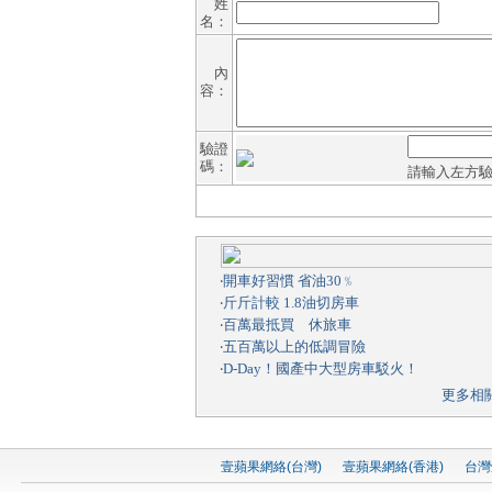
姓
名：
內
容：
驗證
碼：
請輸入左方
‧
開車好習慣 省油30﹪
‧
斤斤計較 1.8油切房車
‧
百萬最抵買 休旅車
‧
五百萬以上的低調冒險
‧
D-Day！國產中大型房車駁火！
更多相
壹蘋果網絡(台灣)
壹蘋果網絡(香港)
台灣