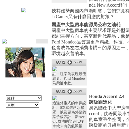
nda New Accord
挾其優勢向國內市場叩關，它們究竟有
ta Camry又有什麼因應的對策？
國產中大型房車能源局公布之油耗
國產中大型房車的主要訴求即是外型
都能掌握方向，甚至新世代產品，像是 Toyota
Ford Mondeo品質還更為精緻、
也會成為左右消費者購車的原因之一
環境越友善的車。
註：紅字為表現最優
異者。Ford Mondeo
為柴油車款。
新聞檢索
Honda Accord 2.4
跨級距進化
透過外推式的車鼻設
計、6點式鍍鉻水箱
身為國產中大型房車重
罩，以及更為外擴的
ccord，仗著同
葉子板設計，新Acc
的車室乘坐空間，
ord成功的塑造以往
跨級距的升級重新
車款未有的氣派氛