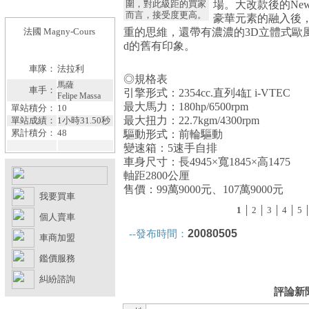
2008F1
2008F1
圍，對此級距的買家
場。大改款後的New
車手封神榜
車隊排名
而言，接受度更高。
豪華元素的融入後
法國 Magny-Cours
重的思維，還帶有濃濃的3D立體式歐風線
d的舊有印象。
車隊：
法拉利
◎規格表
馬薩
車手：
引擎形式：2354cc.直列4缸 i-VTEC
Felipe Massa
最大馬力：180hp/6500rpm
單站積分：
10
最大扭力：22.7kgm/4300rpm
單站成績：
1小時31.50秒
累計積分：
48
驅動形式：前輪驅動
變速箱：5速手自排
車身尺寸：長4945×寬1845×高1475
軸距2800公厘
售價：99萬9000元、107萬9000元
我要買車
1
│
2
│
3
│
4
│
5
個人賣車
20080505
--發布時間：
車商加盟
鑑價服務
糾紛諮詢
評論新