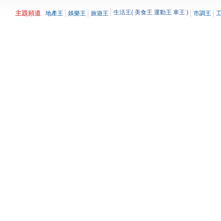
生活王(
美食王
運動王
車王
)
主題頻道
地產王
娛樂王
旅遊王
市調王