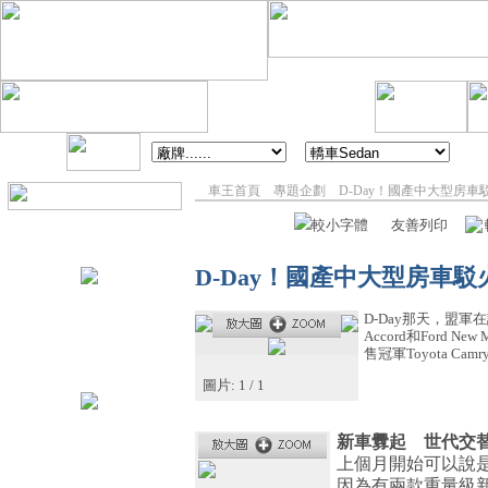
2008年07月07日 星期
車王首頁
專題企劃
D-Day！國產中大型房車駁火
較小字體
友善列印
D-Day！國產中大型房車駁
D-Day那天，盟軍
Accord和Ford 
售冠軍Toyota C
圖片:
1
/
1
新車釁起 世代交
上個月開始可以說
因為有兩款重量級新